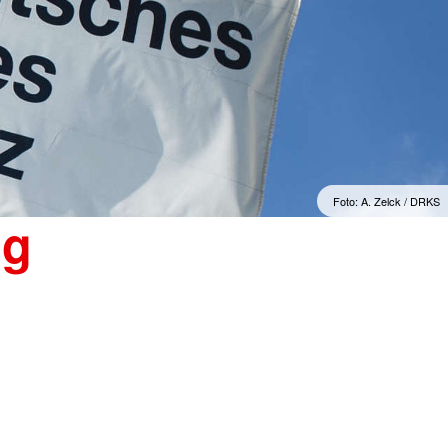
Foto: A. Zelck / DRKS
ng