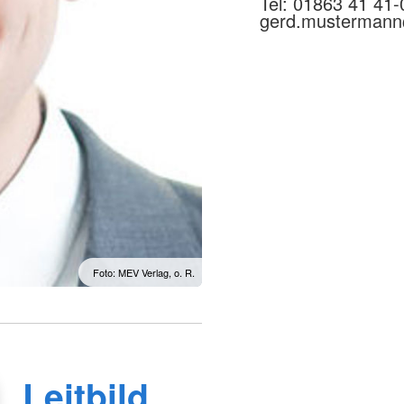
Tel: 01863 41 41-
gerd.musterman
Foto: MEV Verlag, o. R.
Leitbild