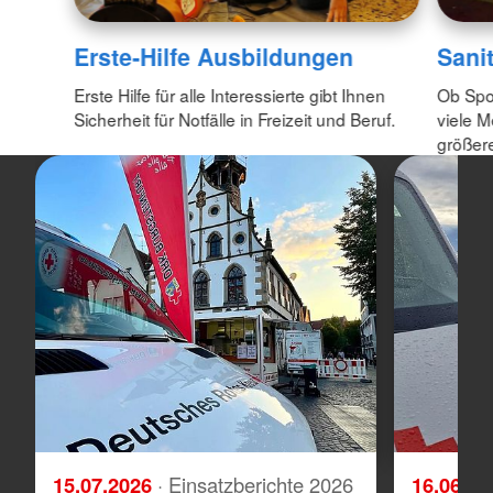
Erste-Hilfe Ausbildungen
Sani
Erste Hilfe für alle Interessierte gibt Ihnen
Ob Spo
Sicherheit für Notfälle in Freizeit und Beruf.
viele M
größere
15.07.2026
· Einsatzberichte 2026
16.06.2