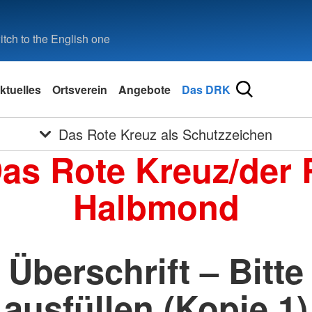
tch to the English one
ktuelles
Ortsverein
Angebote
Das DRK
Das Rote Kreuz als Schutzzeichen
Das Rote Kreuz/der 
Halbmond
Überschrift – Bitte
ausfüllen (Kopie 1)