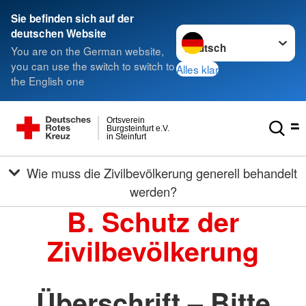
Sie befinden sich auf der
Sprache wechseln zu
deutschen Website
You are on the German website,
you can use the switch to switch to
Alles klar
the English one
Ortsverein
Burgsteinfurt e.V.
in Steinfurt
Wie muss die Zivilbevölkerung generell behandelt
werden?
B. Schutz der
Zivilbevölkerung
Überschrift – Bitte