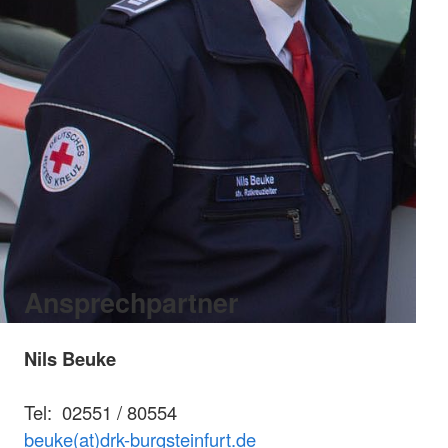
Ansprechpartner
Nils Beuke
Tel: 02551 / 80554
beuke(at)drk-burgsteinfurt.de