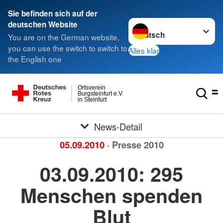
Sie befinden sich auf der
Sprache wechseln zu
deutschen Website
You are on the German website,
you can use the switch to switch to
Alles klar
the English one
Ortsverein
Burgsteinfurt e.V.
in Steinfurt
News-Detail
05.09.2010
· Presse 2010
03.09.2010: 295
Menschen spenden
Blut