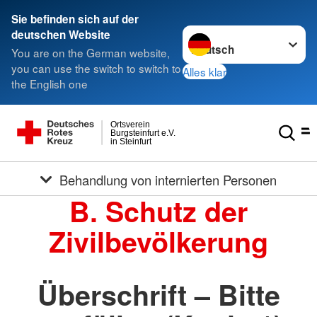
Sie befinden sich auf der
Sprache wechseln zu
deutschen Website
You are on the German website,
you can use the switch to switch to
Alles klar
the English one
Ortsverein
Burgsteinfurt e.V.
in Steinfurt
Behandlung von internierten Personen
B. Schutz der
Zivilbevölkerung
Überschrift – Bitte