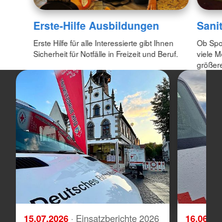
Erste-Hilfe Ausbildungen
Sani
Erste Hilfe für alle Interessierte gibt Ihnen
Ob Spo
Sicherheit für Notfälle in Freizeit und Beruf.
viele M
größere
15.07.2026
· Einsatzberichte 2026
16.06.2