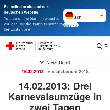
Sie befinden sich auf der
Sprache wechseln zu
deutschen Website
You are on the German website,
you can use the switch to switch to
Alles klar
the English one
Ortsverein
Burgsteinfurt e.V.
in Steinfurt
News-Detail
16.02.2013
· Einsatzbericht 2013
14.02.2013: Drei
Karnevalsumzüge in
zwei Tagen