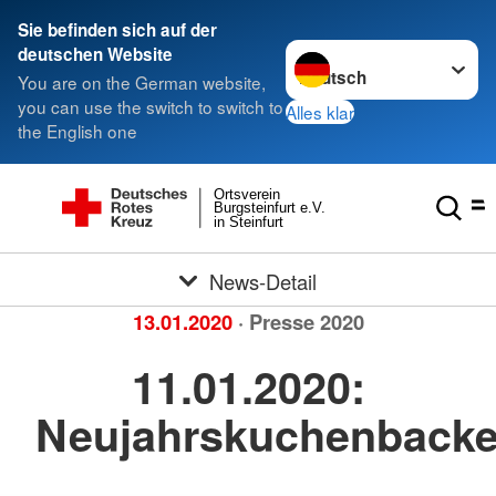
Sie befinden sich auf der
Sprache wechseln zu
deutschen Website
You are on the German website,
you can use the switch to switch to
Alles klar
the English one
Ortsverein
Burgsteinfurt e.V.
in Steinfurt
News-Detail
13.01.2020
· Presse 2020
11.01.2020:
Neujahrskuchenback