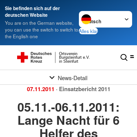
Sie befinden sich auf der
Sprache wechseln zu
deutschen Website
You are on the German website,
you can use the switch to switch to
Alles klar
the English one
Ortsverein
Burgsteinfurt e.V.
in Steinfurt
News-Detail
07.11.2011
· Einsatzbericht 2011
05.11.-06.11.2011:
Lange Nacht für 6
Helfer des