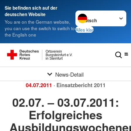
Sie befinden sich auf der
Sprache wechseln zu
deutschen Website
You are on the German website,
you can use the switch to switch to
Alles klar
the English one
Ortsverein
Burgsteinfurt e.V.
in Steinfurt
News-Detail
04.07.2011
· Einsatzbericht 2011
02.07. – 03.07.2011:
Erfolgreiches
Ausbildungswochene