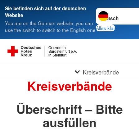
Sie befinden sich auf der deutschen
Sprache wechseln 
Website
You are on the German website, you can
Alles klar
use the switch to switch to the English one
Ortsverein
Burgsteinfurt e.V.
in Steinfurt
Kreisverbände
Kreisverbände
Überschrift – Bitte
ausfüllen