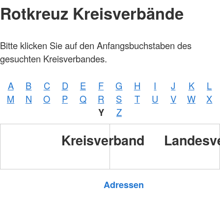
Rotkreuz Kreisverbände
Bitte klicken Sie auf den Anfangsbuchstaben des
gesuchten Kreisverbandes.
A
B
C
D
E
F
G
H
I
J
K
L
M
N
O
P
Q
R
S
T
U
V
W
X
Y
Z
Kreisverband
Landesv
Foto: A. Zelck / DRKS
Adressen