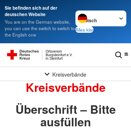
Sie befinden sich auf der
Sprache wechseln zu
deutschen Website
You are on the German website,
you can use the switch to switch to
Alles klar
the English one
Ortsverein
Burgsteinfurt e.V.
in Steinfurt
Kreisverbände
Kreisverbände
Überschrift – Bitte
ausfüllen