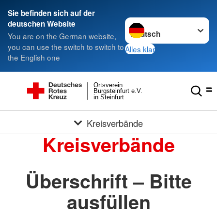
Sie befinden sich auf der
Sprache wechseln zu
deutschen Website
You are on the German website,
you can use the switch to switch to
Alles klar
the English one
Ortsverein
Burgsteinfurt e.V.
in Steinfurt
Kreisverbände
Kreisverbände
Überschrift – Bitte
ausfüllen