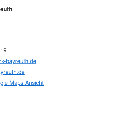
reuth
0
419
rk-bayreuth.de
yreuth.de
ogle Maps Ansicht