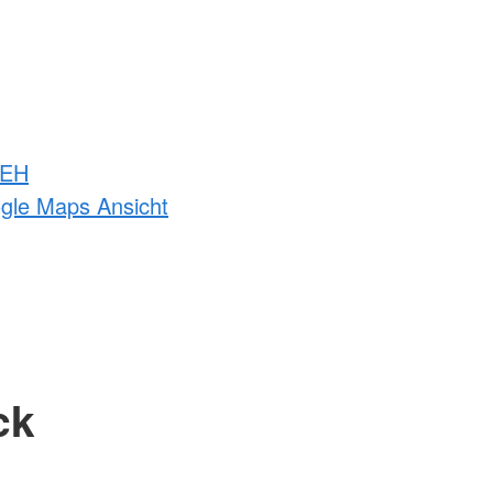
 EH
ogle Maps Ansicht
ck